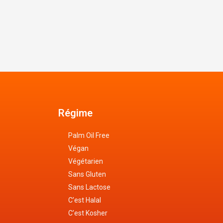
Régime
Palm Oil Free
Végan
Végétarien
Sans Gluten
Sans Lactose
C’est Halal
C’est Kosher