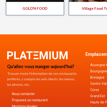
GOLD’N FOOD
Village Food T
Emplacem
Auvergne-
Qu'allez-vous manger aujourd'hui?
Bourgogne
Trouver toute l’information de vos restaurants
Bretagne
préférés, y compris les avis clients, les menus,
Centre-Val
les photos, etc.
Corse
Nous contacter
Grand Est
Proposez un restaurant
Hauts-de-
Mentions légales