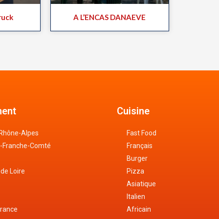
ruck
A L’ENCAS DANAEVE
ent
Cuisine
Rhône-Alpes
Fast Food
-Franche-Comté
Français
Burger
 de Loire
Pizza
Asiatique
Italien
France
Africain