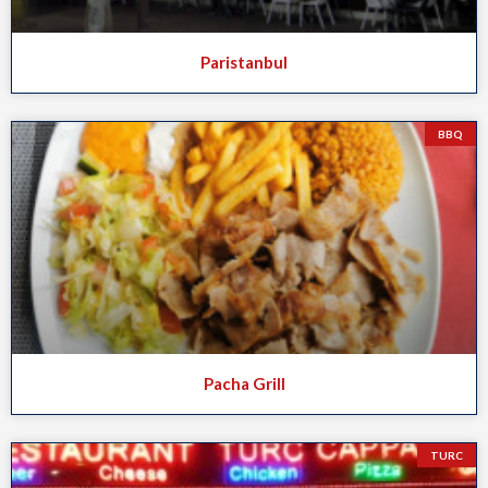
Paristanbul
BBQ
Pacha Grill
TURC