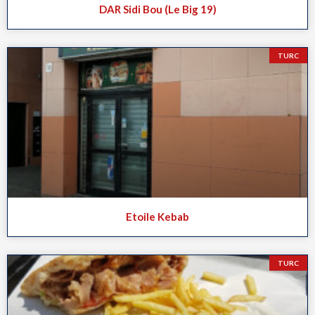
DAR Sidi Bou (Le Big 19)
TURC
Etoile Kebab
TURC