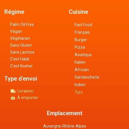
Régime
Cuisine
Palm Oil Free
Fast Food
Végan
Français
Végétarien
Burger
Sans Gluten
Pizza
Sans Lactose
Asiatique
C’est Halal
Italien
C’est Kosher
Africain
Sandwicherie
Type d'envoi
Indien
Livraison
Turc
À emporter
Emplacement
Auvergne-Rhône-Alpes