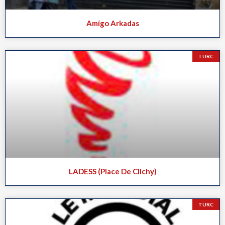
Amígo Arkadas
TURC
LADESS (Place De Clichy)
TURC