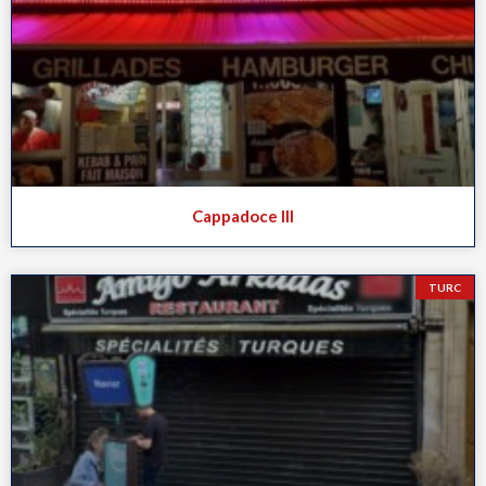
Cappadoce III
TURC