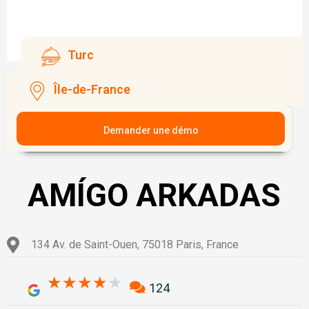
Turc
Île-de-France
Demander une démo
AMÍGO ARKADAS
134 Av. de Saint-Ouen, 75018 Paris, France
4/5
★
★
★
★
★
124