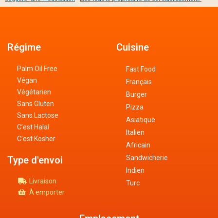
Régime
Cuisine
Palm Oil Free
Fast Food
Végan
Français
Végétarien
Burger
Sans Gluten
Pizza
Sans Lactose
Asiatique
C’est Halal
Italien
C’est Kosher
Africain
Sandwicherie
Type d'envoi
Indien
Livraison
Turc
À emporter