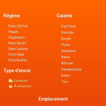
Régime
Cuisine
Palm Oil Free
Fast Food
Végan
Français
Végétarien
Burger
Sans Gluten
Pizza
Sans Lactose
Asiatique
C’est Halal
Italien
C’est Kosher
Africain
Sandwicherie
Type d'envoi
Indien
Livraison
Turc
À emporter
Emplacement