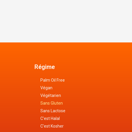
Régime
Palm Oil Free
Végan
Végétarien
Sans Gluten
Sans Lactose
C’est Halal
C’est Kosher