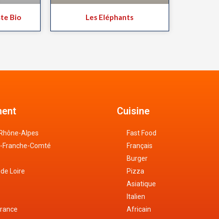
te Bio
Les Eléphants
ent
Cuisine
Rhône-Alpes
Fast Food
-Franche-Comté
Français
Burger
 de Loire
Pizza
Asiatique
Italien
France
Africain