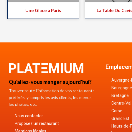
Une Glace à Paris
La Table Du Cavis
Emplacem
Auvergne-
Qu'allez-vous manger aujourd'hui?
Bourgogne
Trouver toute l’information de vos restaurants
Bretagne
préférés, y compris les avis clients, les menus,
Centre-Val
les photos, etc.
Corse
Nous contacter
Grand Est
Proposez un restaurant
Hauts-de-
Mentions légales