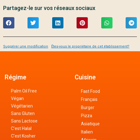
Partagez-le sur vos réseaux sociaux
Suggérer une modification
Êtes-vous le propriétaire de cet établissement?
Régime
Cuisine
Palm Oil Free
Fast Food
Végan
Français
Végétarien
Burger
Sans Gluten
Pizza
Sans Lactose
Asiatique
C’est Halal
Italien
C’est Kosher
Africain