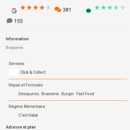
3.9/5
3
★
★
★
★
★
★
★
★
★
★
381
155
Information
Brasserie.
Services
Click & Collect
Repas et Formules
Desayunos
,
Brasserie
,
Burger
,
Fast Food
Régime Alimentaire
C'est Halal
Adresse et plan