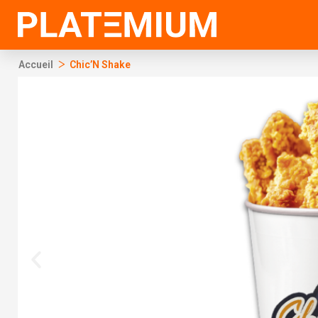
Ir
al
contenido
>
Accueil
Chic’N Shake