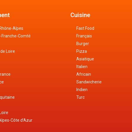
ent
Cuisine
Rhône-Alpes
Fast Food
-Franche-Comté
Français
Burger
 de Loire
Pizza
Asiatique
Italien
France
Africain
nce
Sandwicherie
e
Indien
quitaine
Turc
Loire
lpes-Côte d’Azur