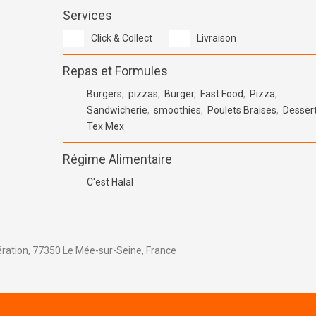
Services
Click & Collect
Livraison
Repas et Formules
Burgers
,
pizzas
,
Burger
,
Fast Food
,
Pizza
,
Sandwicherie
,
smoothies
,
Poulets Braises
,
Desser
Tex Mex
Régime Alimentaire
C'est Halal
ération, 77350 Le Mée-sur-Seine, France