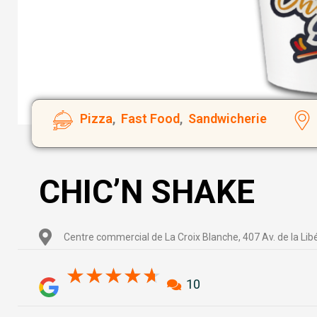
Pizza
,
Fast Food
,
Sandwicherie
CHIC’N SHAKE
Centre commercial de La Croix Blanche, 407 Av. de la Lib
4.7/5
★
★
★
★
★
10