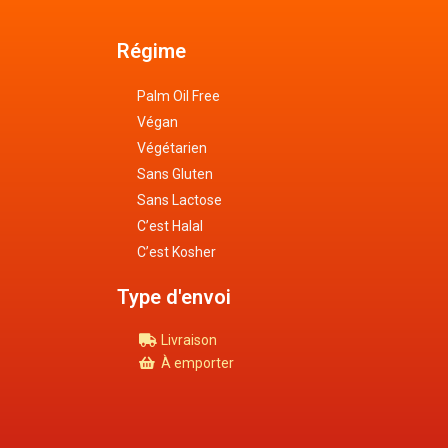
Régime
Palm Oil Free
Végan
Végétarien
Sans Gluten
Sans Lactose
C’est Halal
C’est Kosher
Type d'envoi
Livraison
À emporter