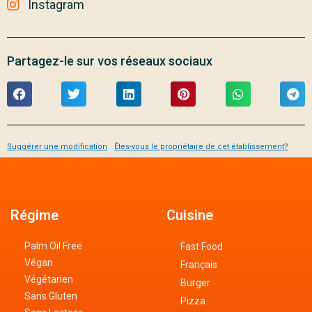
Instagram
Partagez-le sur vos réseaux sociaux
Suggérer une modification
Êtes-vous le propriétaire de cet établissement?
Régime
Cuisine
Palm Oil Free
Fast Food
Végan
Français
Végétarien
Burger
Sans Gluten
Pizza