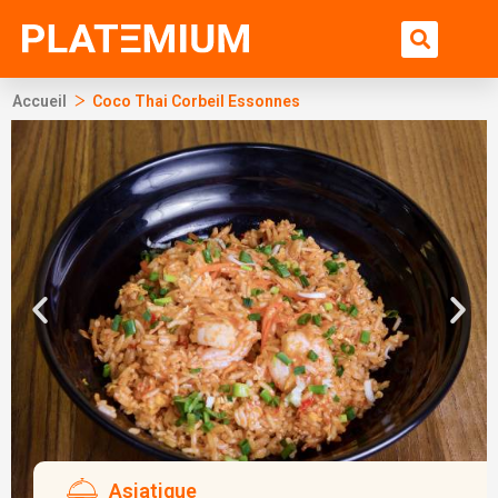
Ir
Bu
al
contenido
>
Accueil
Coco Thai Corbeil Essonnes
Asiatique