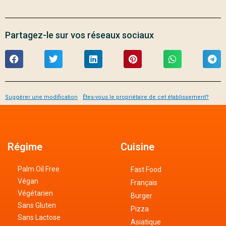
Partagez-le sur vos réseaux sociaux
Suggérer une modification
Êtes-vous le propriétaire de cet établissement?
Régime
Cuisine
Palm Oil Free
Fast Food
Végan
Français
Végétarien
Burger
Sans Gluten
Pizza
Sans Lactose
Asiatique