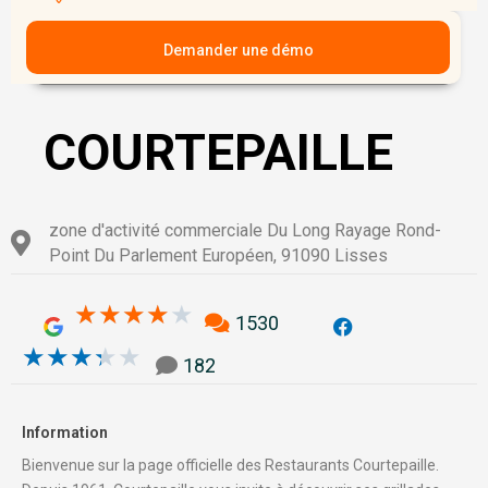
Demander une démo
COURTEPAILLE
zone d'activité commerciale Du Long Rayage Rond-
Point Du Parlement Européen, 91090 Lisses
3.9/5
★
★
★
★
★
1530
3.3/5
★
★
★
★
★
182
Information
Bienvenue sur la page officielle des Restaurants Courtepaille.