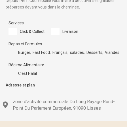
Depuis 1961, Courtepaille vous invite à découvrir ses grillades
préparées devant vous dans la cheminée.
Services
Click & Collect
Livraison
Repas et Formules
Burger
,
Fast Food
,
Français
,
salades
,
Desserts
,
Viandes
Régime Alimentaire
C'est Halal
Adresse et plan
zone d'activité commerciale Du Long Rayage Rond-
Point Du Parlement Européen, 91090 Lisses