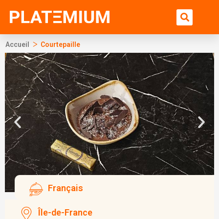
Ir
Bu
al
contenido
>
Accueil
Courtepaille
Français
Île-de-France