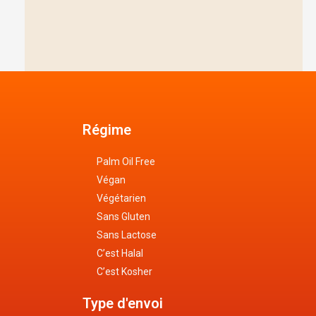
Régime
Palm Oil Free
Végan
Végétarien
Sans Gluten
Sans Lactose
C’est Halal
C’est Kosher
Type d'envoi