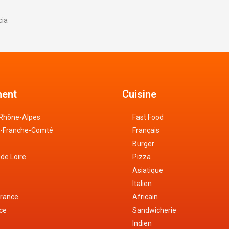
cia
ent
Cuisine
Rhône-Alpes
Fast Food
-Franche-Comté
Français
Burger
 de Loire
Pizza
Asiatique
Italien
France
Africain
nce
Sandwicherie
e
Indien