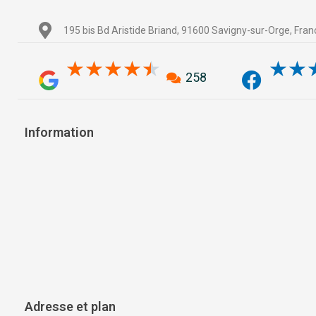
195 bis Bd Aristide Briand, 91600 Savigny-sur-Orge, Fran
4.5/5
★
★
★
★
★
★
★
258
Information
Adresse et plan