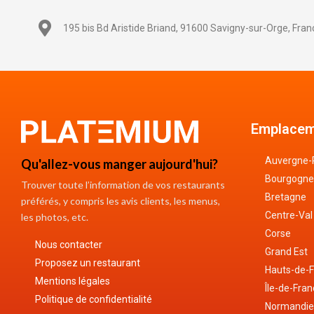
195 bis Bd Aristide Briand, 91600 Savigny-sur-Orge, Fran
Emplacem
Auvergne-
Qu'allez-vous manger aujourd'hui?
Bourgogne
Trouver toute l’information de vos restaurants
Bretagne
préférés, y compris les avis clients, les menus,
Centre-Val
les photos, etc.
Corse
Nous contacter
Grand Est
Proposez un restaurant
Hauts-de-
Mentions légales
Île-de-Fra
Politique de confidentialité
Normandi