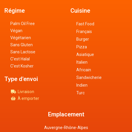
Régime
Cuisine
Palm Oil Free
Fast Food
Végan
Français
Végétarien
Burger
Sans Gluten
Pizza
Sans Lactose
Asiatique
C’est Halal
Italien
C’est Kosher
Africain
Sandwicherie
Type d'envoi
Indien
Livraison
Turc
À emporter
Emplacement
Auvergne-Rhône-Alpes