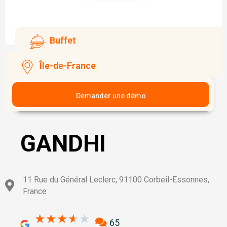
Buffet
Île-de-France
Demander une démo
GANDHI
11 Rue du Général Leclerc, 91100 Corbeil-Essonnes,
France
3.6/5
★
★
★
★
★
65