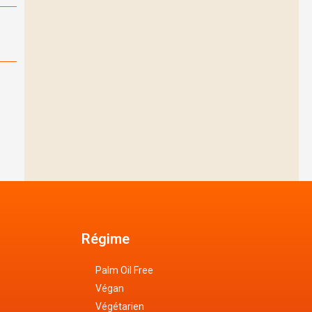
Régime
Palm Oil Free
Végan
Végétarien