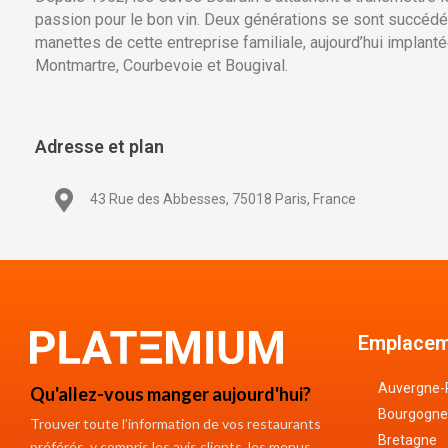
passion pour le bon vin. Deux générations se sont succéd
manettes de cette entreprise familiale, aujourd’hui implanté
Montmartre, Courbevoie et Bougival.
Adresse et plan
43 Rue des Abbesses, 75018 Paris, France
Emplacem
Auvergne-
Qu'allez-vous manger aujourd'hui?
Bourgogne
Trouver toute l’information de vos restaurants
Bretagne
préférés, y compris les avis clients, les menus,