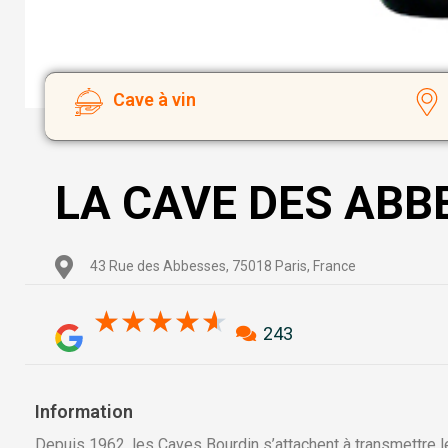
Cave à vin
LA CAVE DES ABB
43 Rue des Abbesses, 75018 Paris, France
4.6/5
★
★
★
★
★
243
Information
Depuis 1962, les Caves Bourdin s’attachent à transmettre l