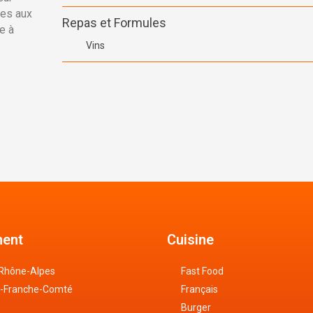
ées aux
Repas et Formules
e à
Vins
ent
Cuisine
Rhône-Alpes
Fast Food
-Franche-Comté
Français
Burger