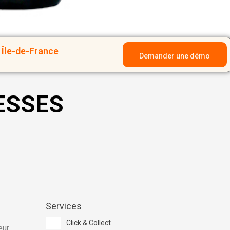
Île-de-France
Demander une démo
ESSES
Services
Click & Collect
eur