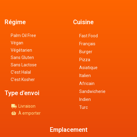
Régime
Cuisine
Palm Oil Free
Fast Food
Végan
Français
Végétarien
Burger
Sans Gluten
Pizza
Sans Lactose
Asiatique
C’est Halal
Italien
C’est Kosher
Africain
Sandwicherie
Type d'envoi
Indien
Livraison
Turc
À emporter
Emplacement