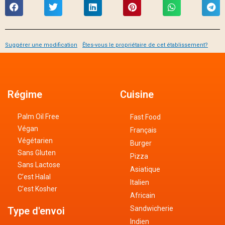
Suggérer une modification
Êtes-vous le propriétaire de cet établissement?
Régime
Cuisine
Palm Oil Free
Fast Food
Végan
Français
Végétarien
Burger
Sans Gluten
Pizza
Sans Lactose
Asiatique
C’est Halal
Italien
C’est Kosher
Africain
Sandwicherie
Type d'envoi
Indien