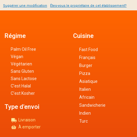
Suggérer une modification
Êtes-vous le propriétaire de cet établissement?
Régime
Cuisine
Palm Oil Free
Fast Food
Végan
Français
Végétarien
Burger
Sans Gluten
Pizza
Sans Lactose
Asiatique
C’est Halal
Italien
C’est Kosher
Africain
Sandwicherie
Type d'envoi
Indien
Livraison
Turc
À emporter