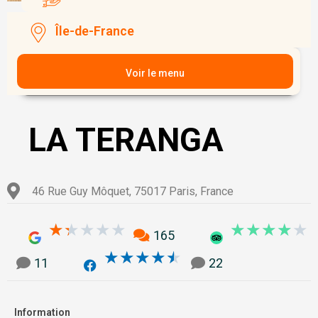
Île-de-France
Voir le menu
LA TERANGA
46 Rue Guy Môquet, 75017 Paris, France
1.3/5
4
★
★
★
★
★
★
★
★
★
★
165
4.5/5
★
★
★
★
★
11
22
Information