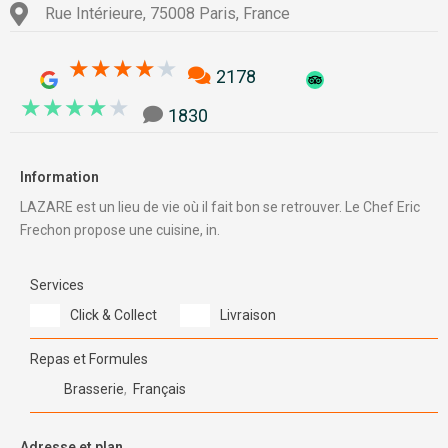
Rue Intérieure, 75008 Paris, France
4.1/5
★
★
★
★
★
2178
4/5
★
★
★
★
★
1830
Information
LAZARE est un lieu de vie où il fait bon se retrouver. Le Chef Eric
Frechon propose une cuisine, in.
Services
Click & Collect
Livraison
Repas et Formules
Brasserie
,
Français
Adresse et plan