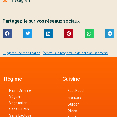
Partagez-le sur vos réseaux sociaux
Suggérer une modification
Êtes-vous le propriétaire de cet établissement?
Régime
Cuisine
Palm Oil Free
Fast Food
Végan
Français
Végétarien
Burger
Sans Gluten
Pizza
Sans Lactose