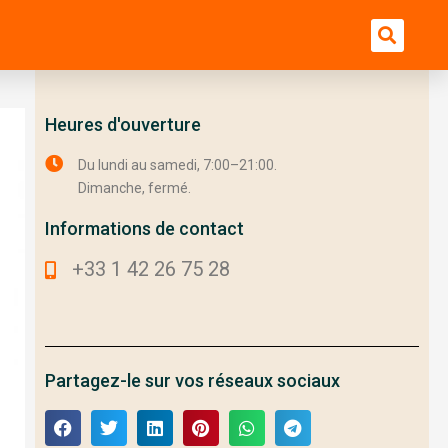
Bu
Heures d'ouverture
Du lundi au samedi, 7:00–21:00.
Dimanche, fermé.
Informations de contact
+33 1 42 26 75 28
Partagez-le sur vos réseaux sociaux