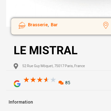
Brasserie
,
Bar
LE MISTRAL
52 Rue Guy Môquet, 75017 Paris, France
3.6/5
★
★
★
★
★
85
Information