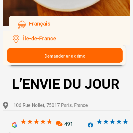
Français
Île-de-France
Demander une démo
L’ENVIE DU JOUR
106 Rue Nollet, 75017 Paris, France
4.7/5
4
★
★
★
★
★
★
★
★
★
★
491