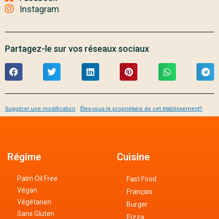
Instagram
Partagez-le sur vos réseaux sociaux
Suggérer une modification
Êtes-vous le propriétaire de cet établissement?
Régime
Cuisine
Palm Oil Free
Fast Food
Végan
Français
Végétarien
Burger
Sans Gluten
Pizza