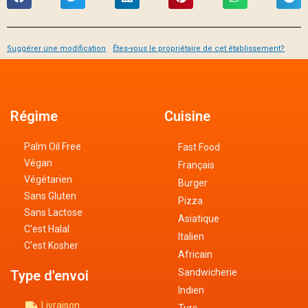
Suggérer une modification
Êtes-vous le propriétaire de cet établissement?
Régime
Cuisine
Palm Oil Free
Fast Food
Végan
Français
Végétarien
Burger
Sans Gluten
Pizza
Sans Lactose
Asiatique
C’est Halal
Italien
C’est Kosher
Africain
Sandwicherie
Type d'envoi
Indien
Livraison