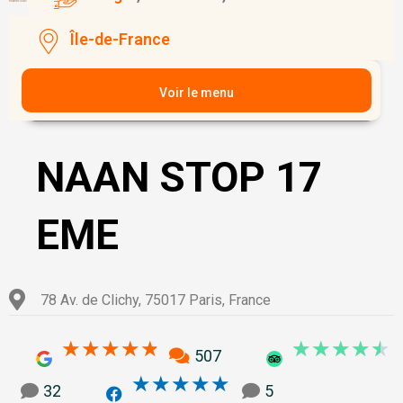
Île-de-France
Voir le menu
NAAN STOP 17
EME
78 Av. de Clichy, 75017 Paris, France
4.8/5
4
★
★
★
★
★
★
★
★
★
★
507
5/5
★
★
★
★
★
32
5