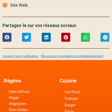
Site Web
Partagez-le sur vos réseaux sociaux
Suggérer une modification
Êtes-vous le propriétaire de cet établissement?
Régime
Cuisine
Palm Oil Free
Fast Food
Végan
Français
Végétarien
Burger
Sans Gluten
Pizza