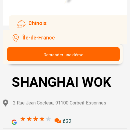
Chinois
Île-de-France
Demander une démo
SHANGHAI WOK
2 Rue Jean Cocteau, 91100 Corbeil-Essonnes
3.8/5
★
★
★
★
★
632