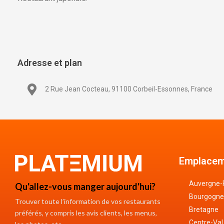
Adresse et plan
2 Rue Jean Cocteau, 91100 Corbeil-Essonnes, France
Emplacem
Auvergne-
Qu'allez-vous manger aujourd'hui?
Bourgogne
Trouver toute l’information de vos restaurants
Bretagne
préférés, y compris les avis clients, les menus,
Centre-Val