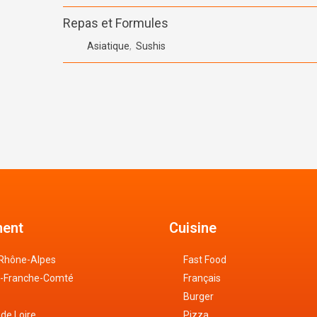
Repas et Formules
Asiatique
,
Sushis
ent
Cuisine
Rhône-Alpes
Fast Food
-Franche-Comté
Français
Burger
 de Loire
Pizza