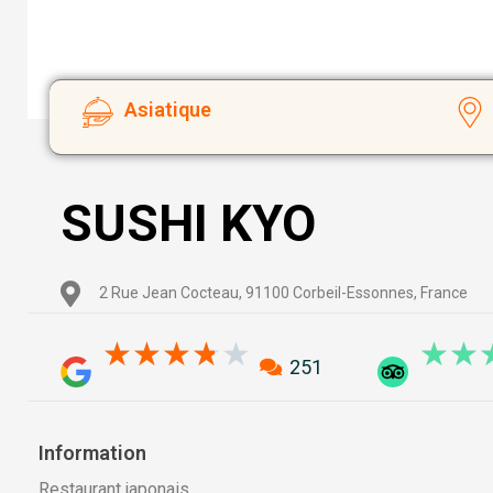
Asiatique
SUSHI KYO
2 Rue Jean Cocteau, 91100 Corbeil-Essonnes, France
3.8/5
★
★
★
★
★
★
★
251
Information
Restaurant japonais.