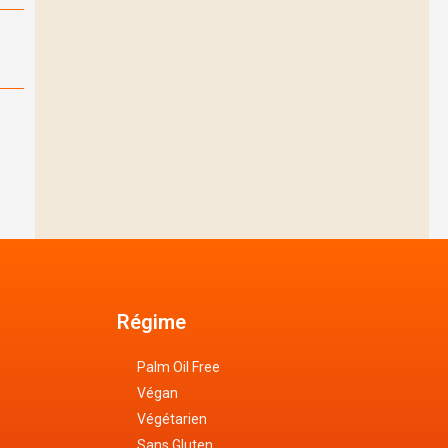
Régime
Palm Oil Free
Végan
Végétarien
Sans Gluten