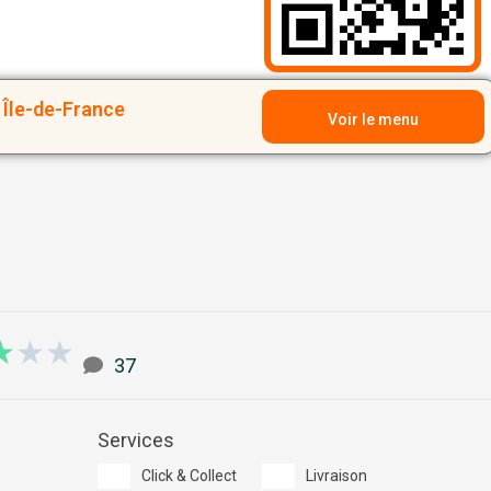
Île-de-France
Voir le menu
3/5
★
★
★
37
Services
Click & Collect
Livraison