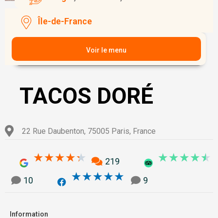
Île-de-France
Voir le menu
TACOS DORÉ
22 Rue Daubenton, 75005 Paris, France
4.3/5
4
★
★
★
★
★
★
★
★
★
★
219
5/5
★
★
★
★
★
10
9
Information