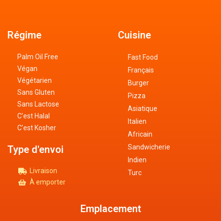
Régime
Cuisine
Palm Oil Free
Fast Food
Végan
Français
Végétarien
Burger
Sans Gluten
Pizza
Sans Lactose
Asiatique
C’est Halal
Italien
C’est Kosher
Africain
Sandwicherie
Type d'envoi
Indien
Livraison
Turc
À emporter
Emplacement