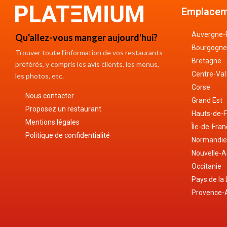
Emplacem
Auvergne-
Qu'allez-vous manger aujourd'hui?
Bourgogne
Trouver toute l’information de vos restaurants
Bretagne
préférés, y compris les avis clients, les menus,
Centre-Val
les photos, etc.
Corse
Nous contacter
Grand Est
Proposez un restaurant
Hauts-de-
Mentions légales
Île-de-Fra
Politique de confidentialité
Normandi
Nouvelle-A
Occitanie
Pays de la 
Provence-A