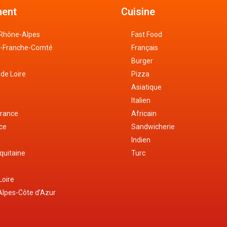
ent
Cuisine
Rhône-Alpes
Fast Food
-Franche-Comté
Français
Burger
 de Loire
Pizza
Asiatique
Italien
France
Africain
nce
Sandwicherie
e
Indien
quitaine
Turc
Loire
lpes-Côte d’Azur