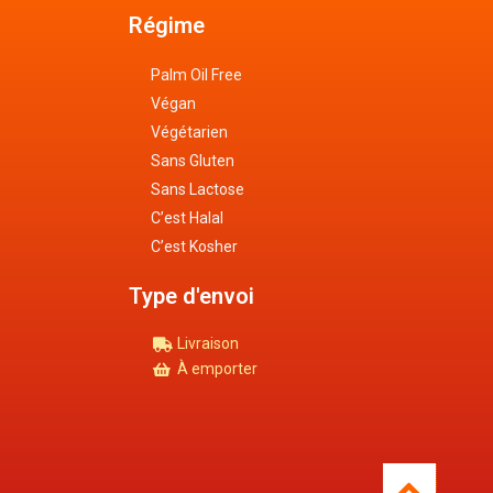
Régime
Palm Oil Free
Végan
Végétarien
Sans Gluten
Sans Lactose
C’est Halal
C’est Kosher
Type d'envoi
Livraison
À emporter