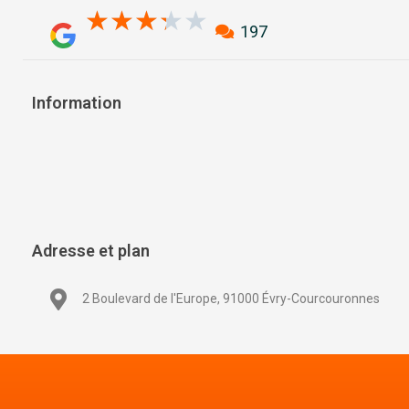
3.3/5
★
★
★
★
★
197
Information
Adresse et plan
2 Boulevard de l'Europe, 91000 Évry-Courcouronnes