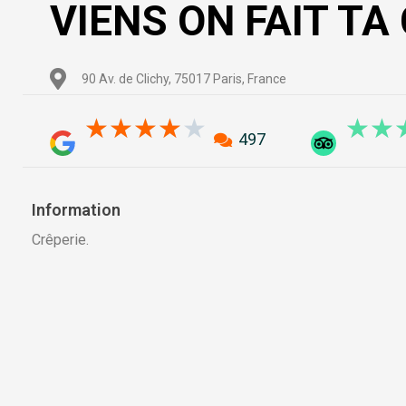
VIENS ON FAIT TA
90 Av. de Clichy, 75017 Paris, France
4.1/5
★
★
★
★
★
★
★
497
Information
Crêperie.