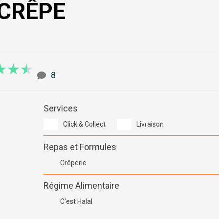
 CRÊPE
4.5/5
★
★
★
8
Services
Click & Collect
Livraison
Repas et Formules
Crêperie
Régime Alimentaire
C'est Halal