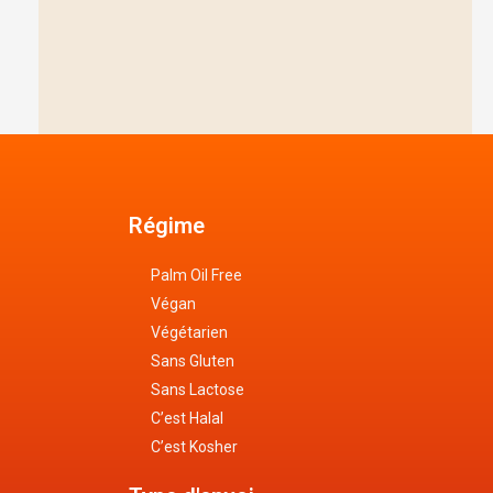
Régime
Palm Oil Free
Végan
Végétarien
Sans Gluten
Sans Lactose
C’est Halal
C’est Kosher