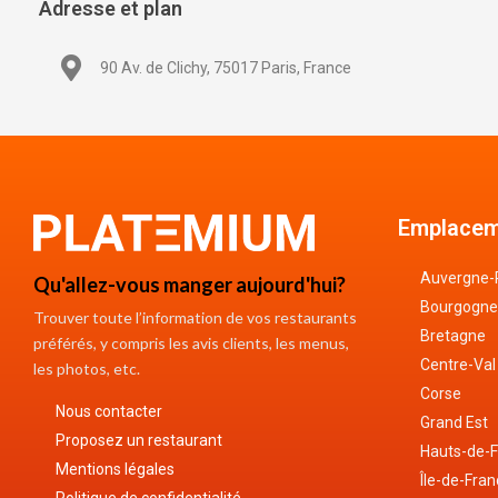
Adresse et plan
90 Av. de Clichy, 75017 Paris, France
Emplacem
Auvergne-
Qu'allez-vous manger aujourd'hui?
Bourgogne
Trouver toute l’information de vos restaurants
Bretagne
préférés, y compris les avis clients, les menus,
Centre-Val
les photos, etc.
Corse
Nous contacter
Grand Est
Proposez un restaurant
Hauts-de-
Mentions légales
Île-de-Fra