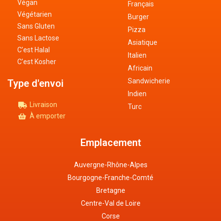
Végan
Français
Végétarien
Burger
Sans Gluten
Pizza
Sans Lactose
Asiatique
C’est Halal
Italien
C’est Kosher
Africain
Sandwicherie
Type d'envoi
Indien
Livraison
Turc
À emporter
Emplacement
Auvergne-Rhône-Alpes
Bourgogne-Franche-Comté
Bretagne
Centre-Val de Loire
Corse