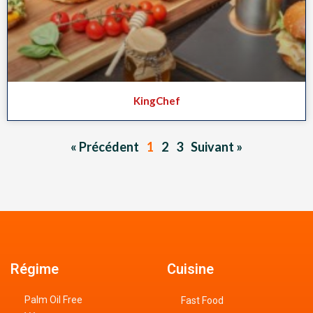
KingChef
« Précédent
1
2
3
Suivant »
Régime
Cuisine
Palm Oil Free
Fast Food