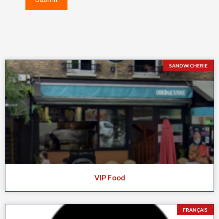
Página
Página
Página
SANDWICHERIE
VIP Food
FRANÇAIS