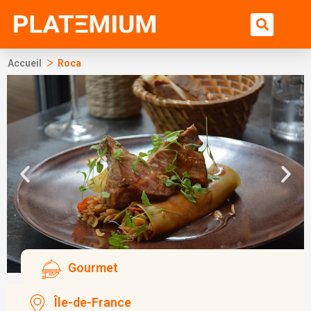
Ir
Bu
al
contenido
>
Accueil
Roca
Gourmet
Île-de-France