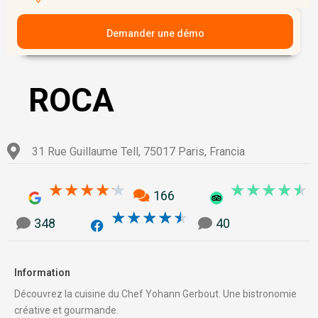
Demander une démo
ROCA
31 Rue Guillaume Tell, 75017 Paris, Francia
4.2/5
4
★
★
★
★
★
★
★
★
★
★
166
4.5/5
★
★
★
★
★
348
40
Information
Découvrez la cuisine du Chef Yohann Gerbout. Une bistronomie
créative et gourmande.