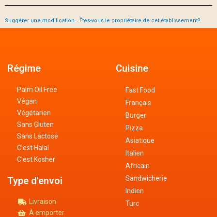
Suggérer une modification
Êtes-vous le propriétaire de cet établissement?
Régime
Cuisine
Palm Oil Free
Fast Food
Végan
Français
Végétarien
Burger
Sans Gluten
Pizza
Sans Lactose
Asiatique
C’est Halal
Italien
C’est Kosher
Africain
Sandwicherie
Type d'envoi
Indien
Livraison
Turc
À emporter